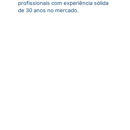
profissionais com experiência sólida
de 30 anos no mercado.
Quem Deve Participar?
Este curso é destinado para profissionais que
desejam aprimorar seus conhecimentos e se
tornarem especialistas nos processos de
atendimento e experiência do cliente e
também para moteleiros que desejam capacitar
suas equipes para se destacarem em um
mercado competitivo na indústria da motelaria.