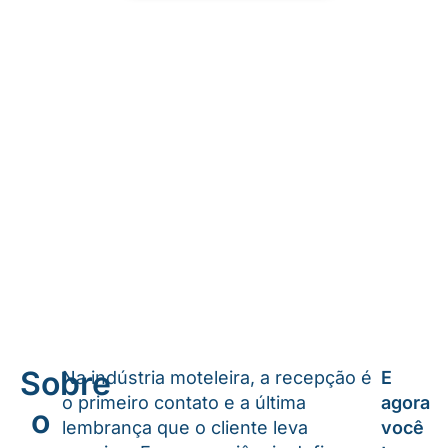
Sobre
Na indústria moteleira, a recepção é
E
o primeiro contato e a última
agora
o
lembrança que o cliente leva
você